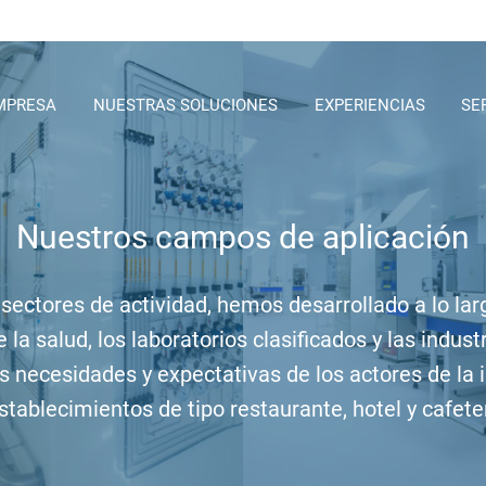
MPRESA
NUESTRAS SOLUCIONES
EXPERIENCIAS
SE
SALAS LIMPIAS
LABORATORIOS DE BIOSEGURIDAD
SALUD
Nuestros campos de aplicación
SMART INDUSTRIES
ectores de actividad, hemos desarrollado a lo lar
HOTELES Y RESTAURANTES
la salud, los laboratorios clasificados y las indus
INDUSTRIA ALIMENTARIA
 necesidades y expectativas de los actores de la i
tablecimientos de tipo restaurante, hotel y cafete